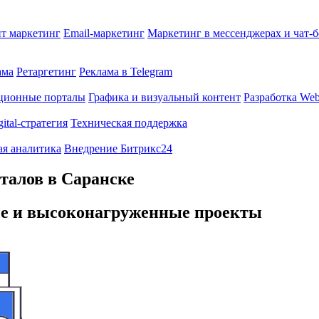
т маркетинг
Email-маркетинг
Маркетинг в мессенджерах и чат-
ама
Ретаргетинг
Реклама в Telegram
ционные порталы
Графика и визуальный контент
Разработка Web
gital-стратегия
Техническая поддержка
ая аналитика
Внедрение Битрикс24
талов в Саранске
ые и высоконагруженные проекты