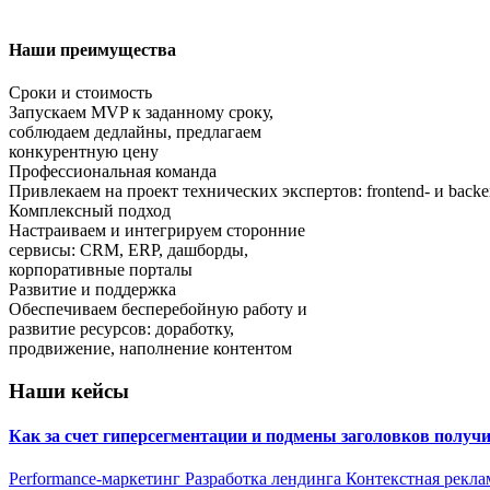
Наши преимущества
Сроки и стоимость
Запускаем MVP к заданному сроку,
соблюдаем дедлайны, предлагаем
конкурентную цену
Профессиональная команда
Привлекаем на проект технических экспертов: frontend- и bac
Комплексный подход
Настраиваем и интегрируем сторонние
сервисы: CRM, ERP, дашборды,
корпоративные порталы
Развитие и поддержка
Обеспечиваем бесперебойную работу и
развитие ресурсов: доработку,
продвижение, наполнение контентом
Наши кейсы
Как за счет гиперсегментации и подмены заголовков получ
Performance-маркетинг
Разработка лендинга
Контекстная рекла