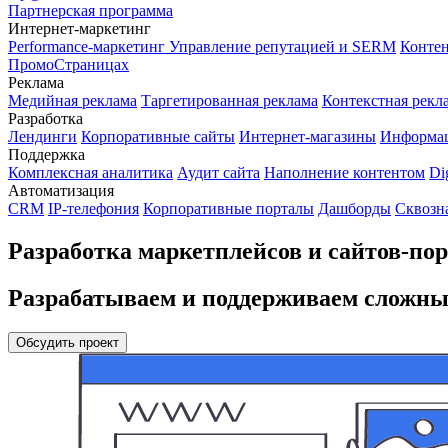
Партнерская программа
Интернет-маркетинг
Performance-маркетинг
Управление репутацией и SERM
Контен
ПромоСтраницах
Реклама
Медийная реклама
Таргетированная реклама
Контекстная рекл
Разработка
Лендинги
Корпоративные сайты
Интернет-магазины
Информа
Поддержка
Комплексная аналитика
Аудит сайта
Наполнение контентом
Di
Автоматизация
CRM
IP-телефония
Корпоративные порталы
Дашборды
Сквозн
Разработка маркетплейсов и сайтов-пор
Разрабатываем и поддерживаем сложн
Обсудить проект