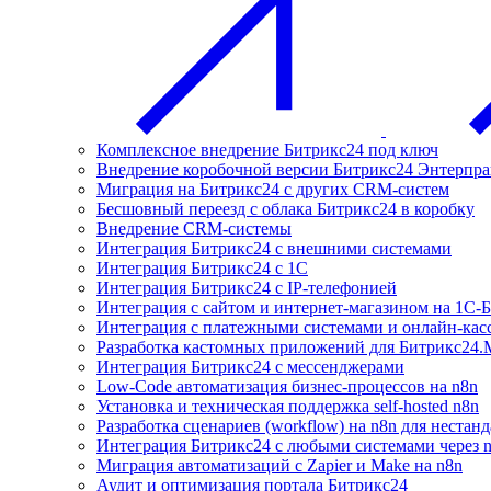
Комплексное внедрение Битрикс24 под ключ
Внедрение коробочной версии Битрикс24 Энтерпра
Миграция на Битрикс24 с других CRM-систем
Бесшовный переезд с облака Битрикс24 в коробку
Внедрение CRM-системы
Интеграция Битрикс24 с внешними системами
Интеграция Битрикс24 с 1С
Интеграция Битрикс24 с IP-телефонией
Интеграция с сайтом и интернет-магазином на 1С-
Интеграция с платежными системами и онлайн-кас
Разработка кастомных приложений для Битрикс24.
Интеграция Битрикс24 с мессенджерами
Low-Code автоматизация бизнес-процессов на n8n
Установка и техническая поддержка self-hosted n8n
Разработка сценариев (workflow) на n8n для нестан
Интеграция Битрикс24 с любыми системами через 
Миграция автоматизаций с Zapier и Make на n8n
Аудит и оптимизация портала Битрикс24