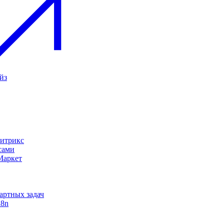
йз
Битрикс
сами
Маркет
дартных задач
n8n