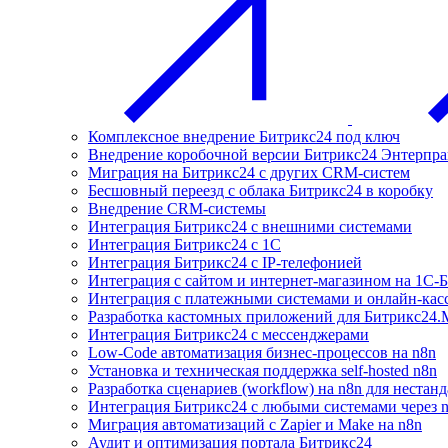
Комплексное внедрение Битрикс24 под ключ
Внедрение коробочной версии Битрикс24 Энтерпра
Миграция на Битрикс24 с других CRM-систем
Бесшовный переезд с облака Битрикс24 в коробку
Внедрение CRM-системы
Интеграция Битрикс24 с внешними системами
Интеграция Битрикс24 с 1С
Интеграция Битрикс24 с IP-телефонией
Интеграция с сайтом и интернет-магазином на 1С-
Интеграция с платежными системами и онлайн-кас
Разработка кастомных приложений для Битрикс24.
Интеграция Битрикс24 с мессенджерами
Low-Code автоматизация бизнес-процессов на n8n
Установка и техническая поддержка self-hosted n8n
Разработка сценариев (workflow) на n8n для нестан
Интеграция Битрикс24 с любыми системами через 
Миграция автоматизаций с Zapier и Make на n8n
Аудит и оптимизация портала Битрикс24