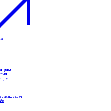
йз
Битрикс
сами
Маркет
дартных задач
n8n